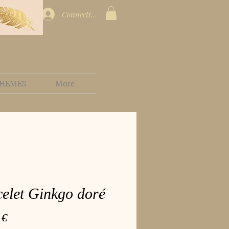
Connection
HEMES
More
elet Ginkgo doré
Prix
 €