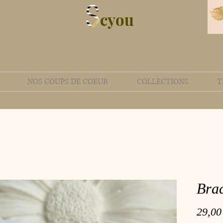
cyou
NOS COUPS DE COEUR
COLLECTIONS
T
Brac
29,00