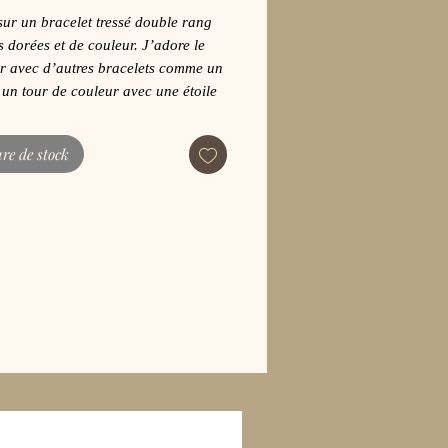
ur un bracelet tressé double rang
s dorées et de couleur. J’adore le
r avec d’autres bracelets comme un
 un tour de couleur avec une étoile
celet feuilles de lauriers ! La feuille
o est dorée. Les perles japonaises
re de stock
ées et de couleurs durables. Ce
 est réglable grâce un système
t fait à l’aide d’un fil de «jade » (
résistant ).Facile à mettre sans
ton.