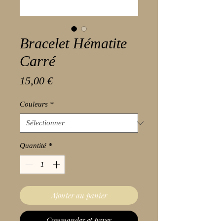
Bracelet Hématite
Carré
Prix
15,00 €
Couleurs
*
Quantité
*
Ajouter au panier
Commander et payer