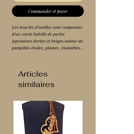
Commander et payer
Les boucles d'oreilles sont composées
d'un cercle habillé de perles
japonaises dorées et beiges autour de
pampilles étoiles, plumes, chainettes...
fabriquées dans mon atelier en région
parisienne par mes soins. Avec une
accroche crochet habillée d'une
Articles
pampille ronde et d'une étoile.
similaires
Elégantes, parfaites à porter pour
toutes les occasions Diamètre du
cercle 30 cm ( grand modèle)
recouvert d'or. Très légère aux oreilles
Elles vous seront livrées avec des
embouts en silicone dans une
pochette en organza. Chaque envoi
est préparé par moi-même. Ils existent