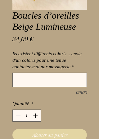
Boucles d’oreilles
Beige Lumineuse
Prix
34,00 €
Ils existent différents coloris... envie
d'un coloris pour une tenue
contactez-moi par messagerie
*
0/500
Quantité
*
Ajouter au panier